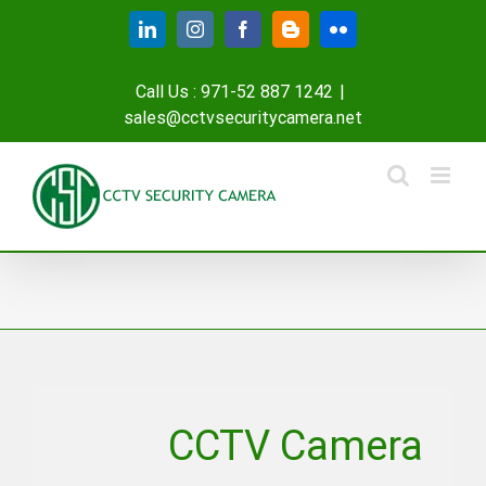
Skip
LinkedIn
Instagram
Facebook
Blogger
Flickr
to
content
Call Us : 971-52 887 1242
|
sales@cctvsecuritycamera.net
CCTV Camera